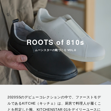
ROOTS of 810s
ムーンスターの靴づくり VOL.6
2020SSのデビューコレクションの中で、ファーストモデ
ルであるKITCHE（キッチェ）は、厨房で料理人が履くこ
とを想定した靴、KITCHENSTAR 01をデイリーユースに