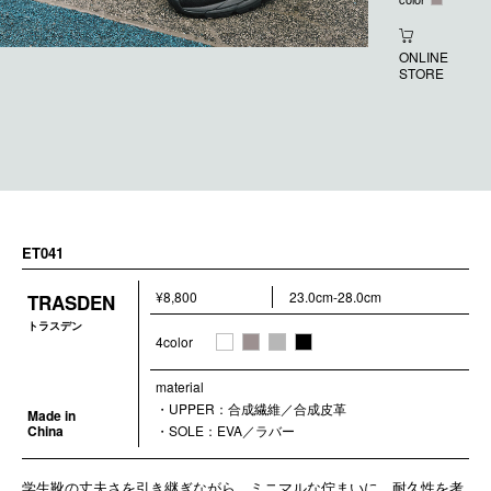
ONLINE
STORE
ET041
¥8,800
23.0cm-28.0cm
TRASDEN
トラスデン
4color
material
・UPPER：合成繊維／合成皮革
Made in
China
・SOLE：EVA／ラバー
学生靴の丈夫さを引き継ぎながら、ミニマルな佇まいに。耐久性を考