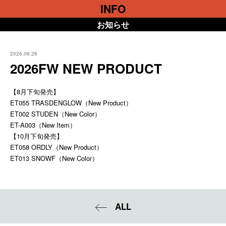
INFO
お知らせ
2026.06.26
2026FW NEW PRODUCT
【8月下旬発売】
ET055 TRASDENGLOW（New Product）
ET002 STUDEN（New Color）
ET-A003（New Item）
【10月下旬発売】
ET058 ORDLY（New Product）
ET013 SNOWF（New Color）
ALL